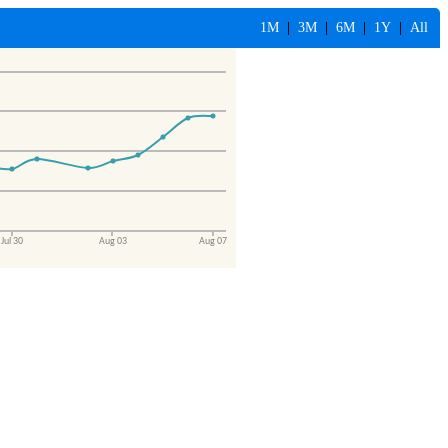
1M
|
3M
|
6M
|
1Y
|
All