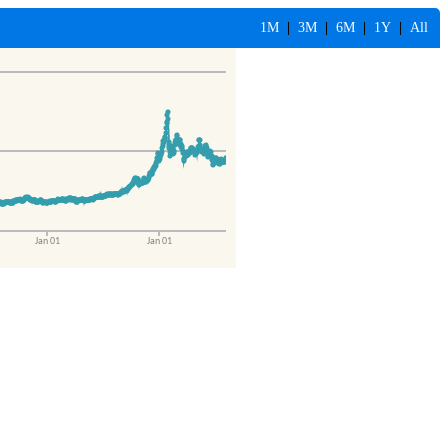
1M
|
3M
|
6M
|
1Y
|
All