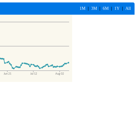
1M
|
3M
|
6M
|
1Y
|
All