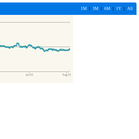
1M
|
3M
|
6M
|
1Y
|
All