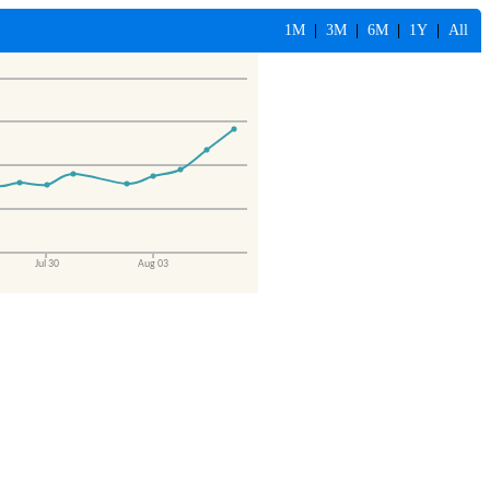
1M
|
3M
|
6M
|
1Y
|
All