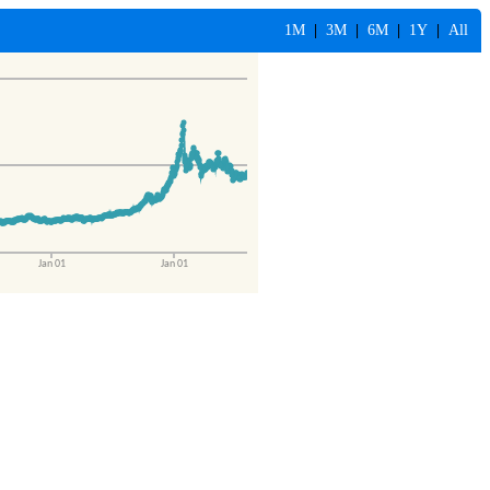
1M
|
3M
|
6M
|
1Y
|
All