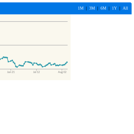
1M
|
3M
|
6M
|
1Y
|
All