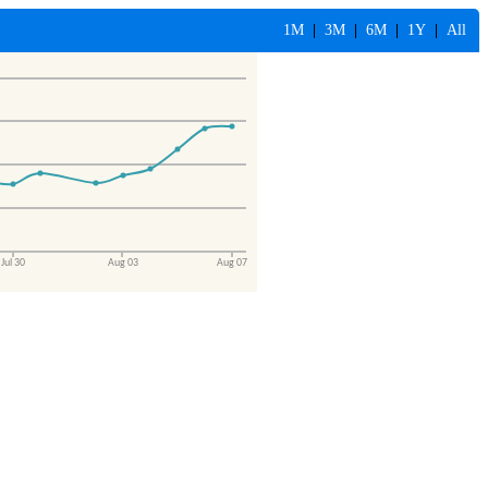
1M
|
3M
|
6M
|
1Y
|
All