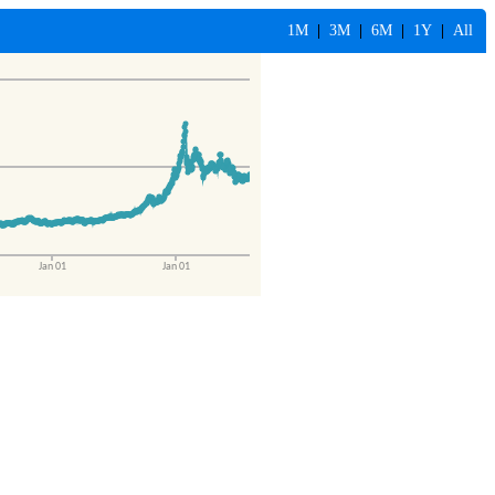
1M
|
3M
|
6M
|
1Y
|
All