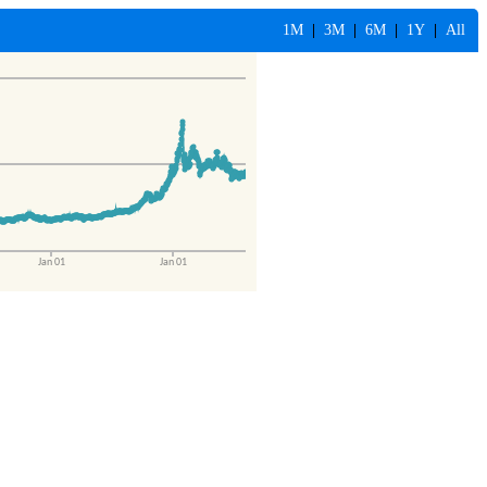
1M
|
3M
|
6M
|
1Y
|
All