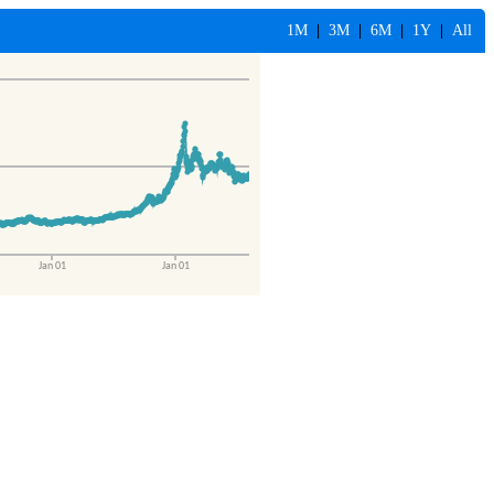
1M
|
3M
|
6M
|
1Y
|
All