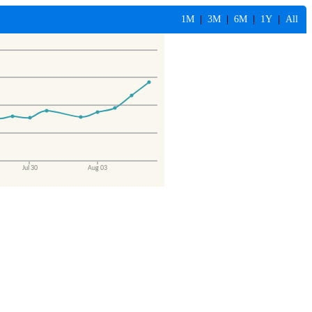
1M
|
3M
|
6M
|
1Y
|
All