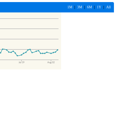
1M
|
3M
|
6M
|
1Y
|
All