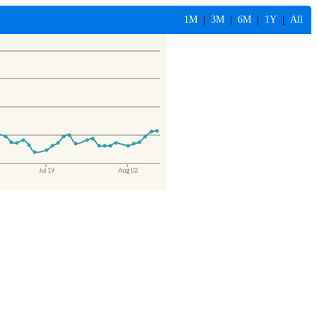
1M
|
3M
|
6M
|
1Y
|
All