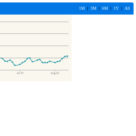
1M
|
3M
|
6M
|
1Y
|
All