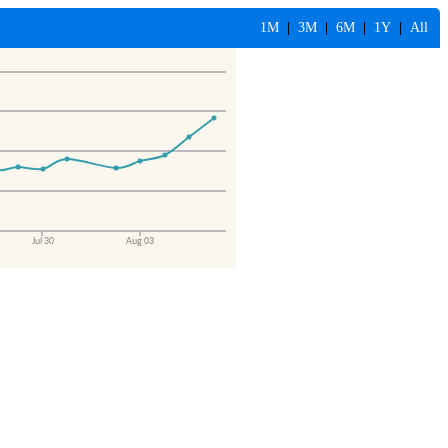
1M
|
3M
|
6M
|
1Y
|
All