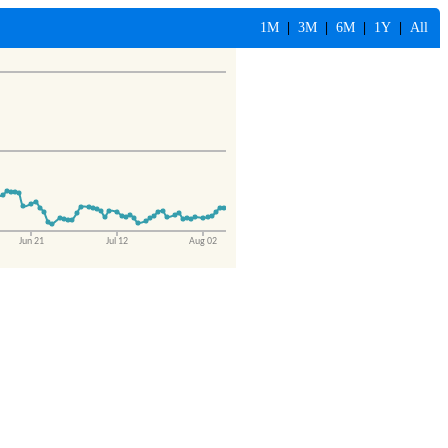
1M
|
3M
|
6M
|
1Y
|
All