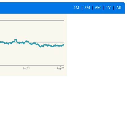
1M
|
3M
|
6M
|
1Y
|
All