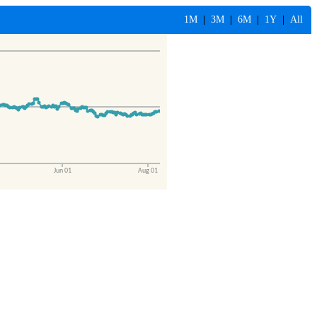
1M
|
3M
|
6M
|
1Y
|
All