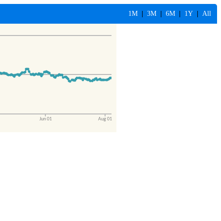
1M
|
3M
|
6M
|
1Y
|
All