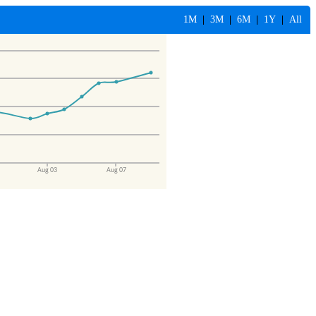
1M
|
3M
|
6M
|
1Y
|
All