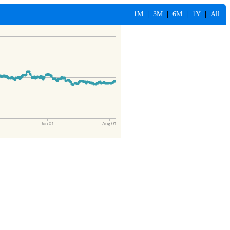
1M
|
3M
|
6M
|
1Y
|
All