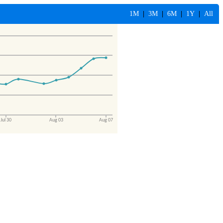
1M
|
3M
|
6M
|
1Y
|
All