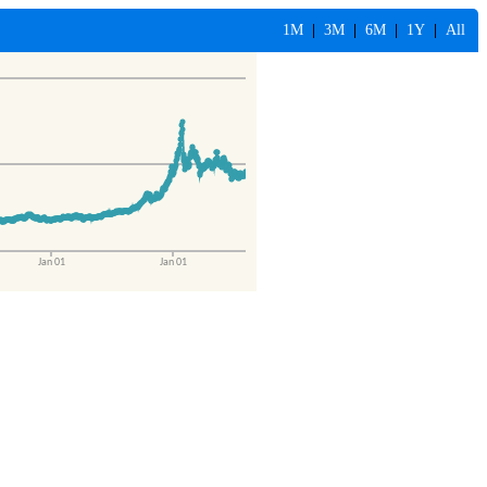
1M
|
3M
|
6M
|
1Y
|
All