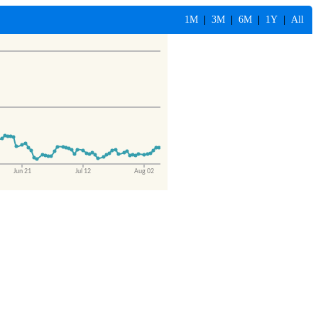
1M
|
3M
|
6M
|
1Y
|
All