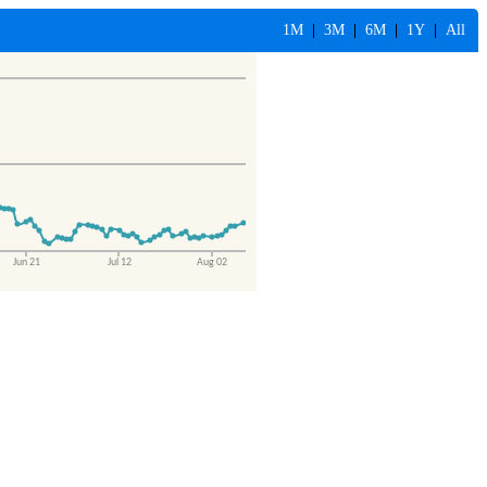
1M
|
3M
|
6M
|
1Y
|
All