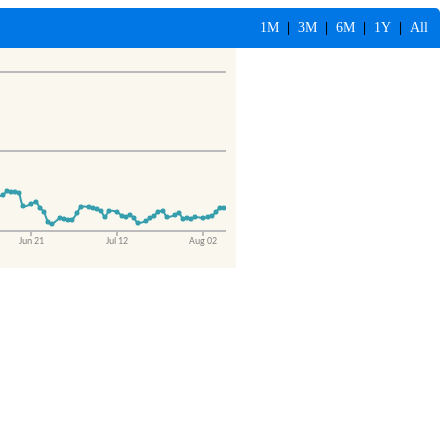
1M
|
3M
|
6M
|
1Y
|
All