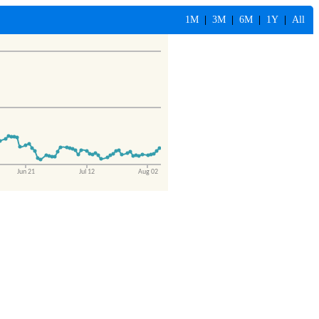
1M
|
3M
|
6M
|
1Y
|
All