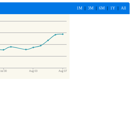
1M
|
3M
|
6M
|
1Y
|
All