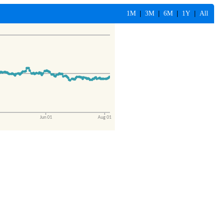
1M
|
3M
|
6M
|
1Y
|
All