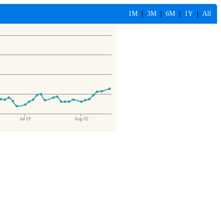
1M
|
3M
|
6M
|
1Y
|
All