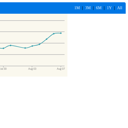
1M
|
3M
|
6M
|
1Y
|
All