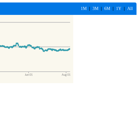
1M
|
3M
|
6M
|
1Y
|
All