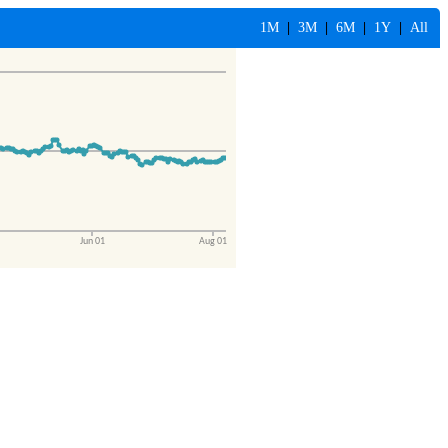
1M
|
3M
|
6M
|
1Y
|
All