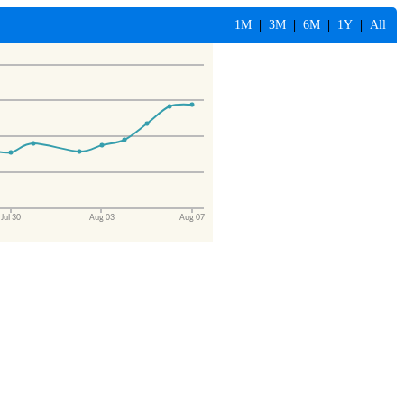
1M
|
3M
|
6M
|
1Y
|
All