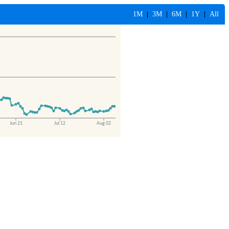
1M
|
3M
|
6M
|
1Y
|
All