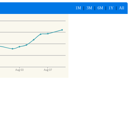
1M
|
3M
|
6M
|
1Y
|
All