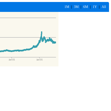
1M
|
3M
|
6M
|
1Y
|
All