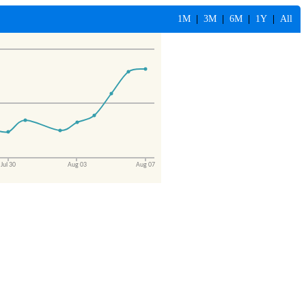
1M
|
3M
|
6M
|
1Y
|
All