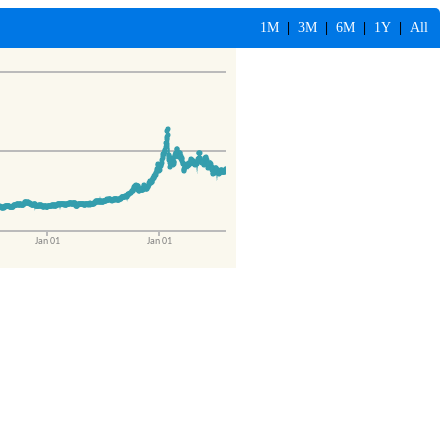
1M
|
3M
|
6M
|
1Y
|
All