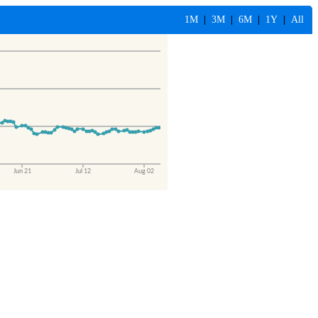
1M
|
3M
|
6M
|
1Y
|
All