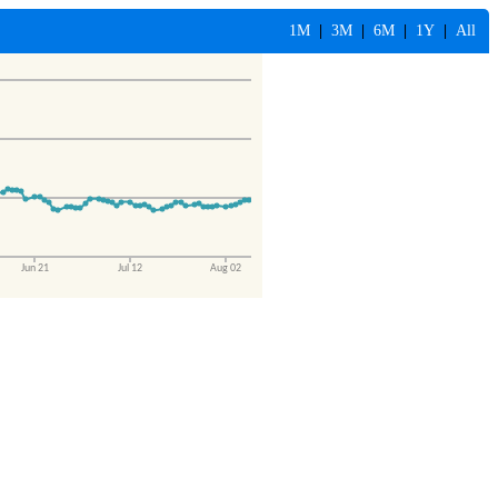
1M
|
3M
|
6M
|
1Y
|
All