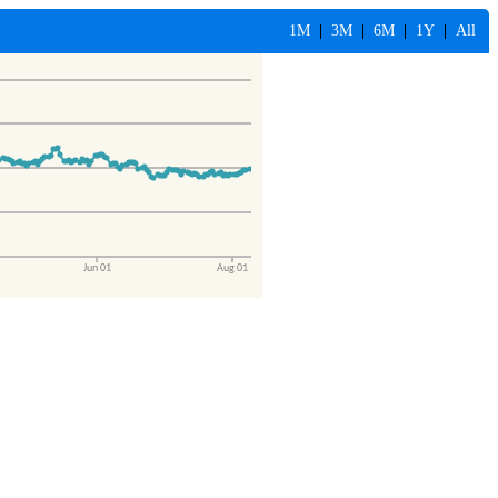
1M
|
3M
|
6M
|
1Y
|
All