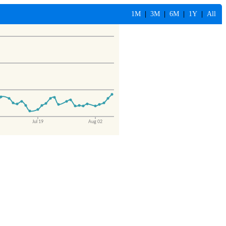
1M
|
3M
|
6M
|
1Y
|
All