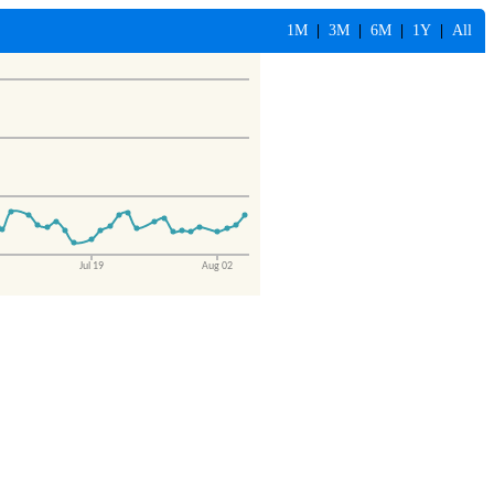
1M
|
3M
|
6M
|
1Y
|
All