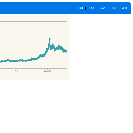
1M
|
3M
|
6M
|
1Y
|
All