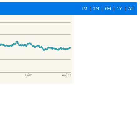
1M
|
3M
|
6M
|
1Y
|
All