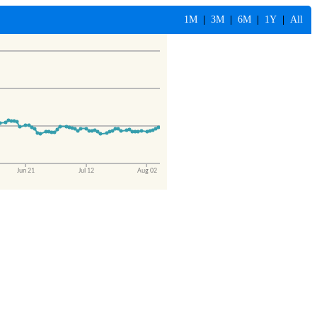
1M
|
3M
|
6M
|
1Y
|
All