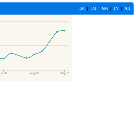
1M
|
3M
|
6M
|
1Y
|
All