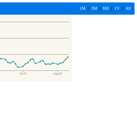
1M
|
3M
|
6M
|
1Y
|
All